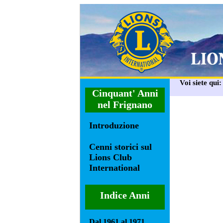
Voi siete qui
Cinquant' Anni
nel Frignano
Introduzione
Cenni storici sul
Lions Club
International
Indice Anni
Dal 1961 al 1971