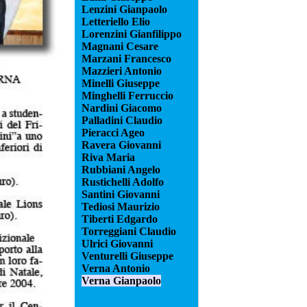
Lenzini Gianpaolo
Letteriello Elio
Lorenzini Gianfilippo
Magnani Cesare
Marzani Francesco
Mazzieri Antonio
Minelli Giuseppe
Minghelli Ferruccio
Nardini Giacomo
Palladini Claudio
Pieracci Ageo
Ravera Giovanni
Riva Maria
Rubbiani Angelo
Rustichelli Adolfo
Santini Giovanni
Tediosi Maurizio
Tiberti Edgardo
Torreggiani Claudio
Ulrici Giovanni
Venturelli Giuseppe
Verna Antonio
Verna Gianpaolo