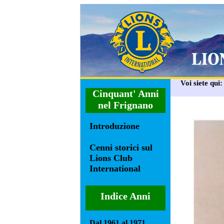
Voi siete qui
Cinquant' Anni
nel Frignano
Introduzione
Cenni storici sul
Lions Club
International
Indice Anni
Dal 1961 al 1971