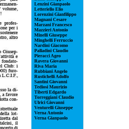
Lenzini Gianpaolo
Letteriello Elio
Lorenzini Gianfilippo
Magnani Cesare
Marzani Francesco
Mazzieri Antonio
Minelli Giuseppe
Minghelli Ferruccio
Nardini Giacomo
Palladini Claudio
Pieracci Ageo
Ravera Giovanni
Riva Maria
Rubbiani Angelo
Rustichelli Adolfo
Santini Giovanni
Tediosi Maurizio
Tiberti Edgardo
Torreggiani Claudio
Ulrici Giovanni
Venturelli Giuseppe
Verna Antonio
Verna Gianpaolo