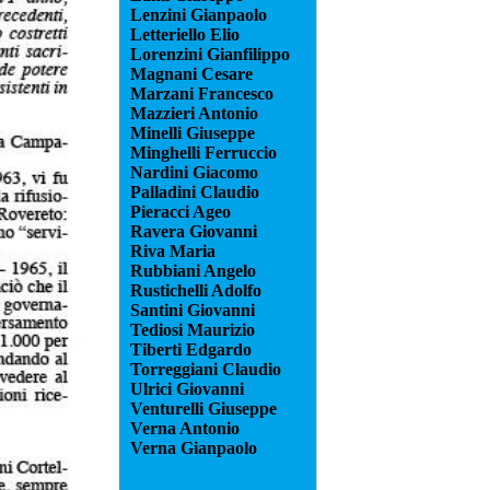
Lenzini Gianpaolo
Letteriello Elio
Lorenzini Gianfilippo
Magnani Cesare
Marzani Francesco
Mazzieri Antonio
Minelli Giuseppe
Minghelli Ferruccio
Nardini Giacomo
Palladini Claudio
Pieracci Ageo
Ravera Giovanni
Riva Maria
Rubbiani Angelo
Rustichelli Adolfo
Santini Giovanni
Tediosi Maurizio
Tiberti Edgardo
Torreggiani Claudio
Ulrici Giovanni
Venturelli Giuseppe
Verna Antonio
Verna Gianpaolo