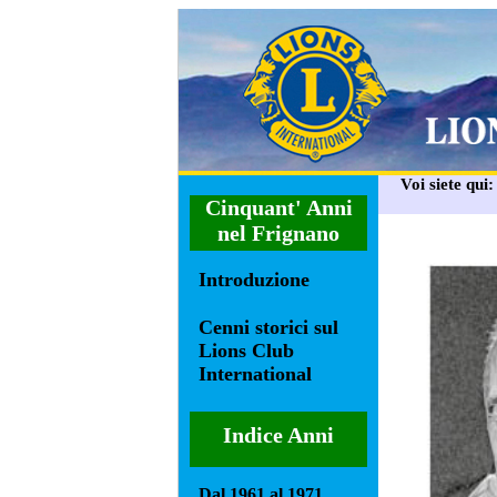
Voi siete qui
Cinquant' Anni
nel Frignano
Introduzione
Cenni storici sul
Lions Club
International
Indice Anni
Dal 1961 al 1971