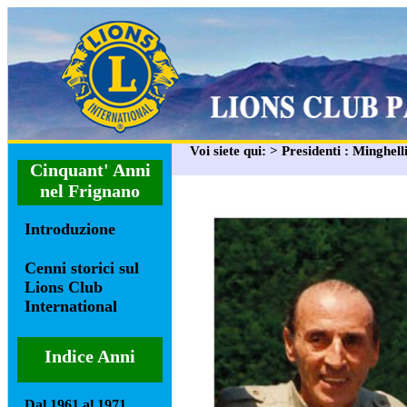
Voi siete qui: > Presidenti : Minghell
Cinquant' Anni
nel Frignano
Introduzione
Cenni storici sul
Lions Club
International
Indice Anni
Dal 1961 al 1971