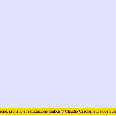
ione, progetto e realizzazione grafica © Claudio Casolari e Davide Scar