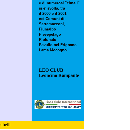
e di numerosi "cimeli"
si e' svolta, tra
il 2000 e il 2001,
nei Comuni di:
Serramazzoni,
Fiumalbo
Pievepelago
Riolunato
Pavullo nel Frignano
Lama Mocogno.
LEO CLUB
Leoncino Rampante
abelli