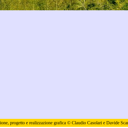
ione, progetto e realizzazione grafica © Claudio Casolari e Davide Scar