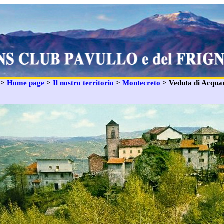
: >
Home page
>
Il nostro territorio
>
Montecreto
> Veduta di Acqua