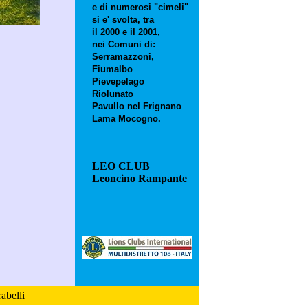
e di numerosi "cimeli"
si e' svolta, tra
il 2000 e il 2001,
nei Comuni di:
Serramazzoni,
Fiumalbo
Pievepelago
Riolunato
Pavullo nel Frignano
Lama Mocogno.
LEO CLUB
Leoncino Rampante
abelli