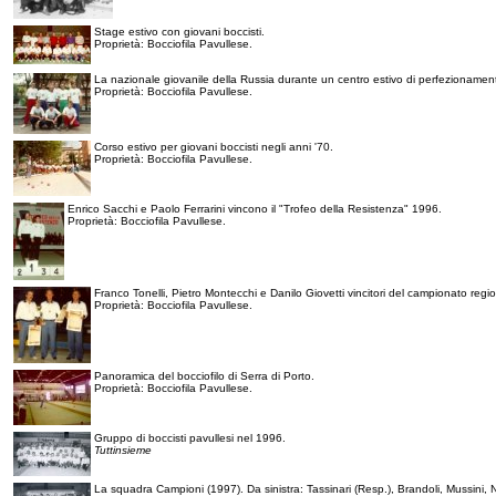
Stage estivo con giovani boccisti.
Proprietà: Bocciofila Pavullese.
La nazionale giovanile della Russia durante un centro estivo di perfezionamen
Proprietà: Bocciofila Pavullese.
Corso estivo per giovani boccisti negli anni '70.
Proprietà: Bocciofila Pavullese.
Enrico Sacchi e Paolo Ferrarini vincono il "Trofeo della Resistenza" 1996.
Proprietà: Bocciofila Pavullese.
Franco Tonelli, Pietro Montecchi e Danilo Giovetti vincitori del campionato regi
Proprietà: Bocciofila Pavullese.
Panoramica del bocciofilo di Serra di Porto.
Proprietà: Bocciofila Pavullese.
Gruppo di boccisti pavullesi nel 1996.
Tuttinsieme
La squadra Campioni (1997). Da sinistra: Tassinari (Resp.), Brandoli, Mussini, Not