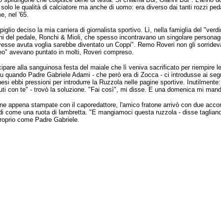
lo le qualità di calciatore ma anche di uomo: era diverso dai tanti rozzi ped
, nel '65.
iglio deciso la mia carriera di giornalista sportivo. Lì, nella famiglia del "verd
coni del pedale, Ronchi & Mioli, che spesso incontravano un singolare persona
vesse avuta voglia sarebbe diventato un Coppi". Remo Roveri non gli sorridev
"Meo" avevano puntato in molti, Roveri compreso.
ecipare alla sanguinosa festa del maiale che lì veniva sacrificato per riempire l
u quando Padre Gabriele Adami - che però era di Zocca - ci introdusse ai segre
si ebbi pressioni per introdurre la Ruzzola nelle pagine sportive. Inutilmente:
inuti con te" - trovò la soluzione. "Fai così", mi disse. E una domenica mi man
gine appena stampate con il caporedattore, l'amico fratone arrivò con due ac
i come una ruota di lambretta. "E mangiamoci questa ruzzola - disse tagliando 
Proprio come Padre Gabriele.