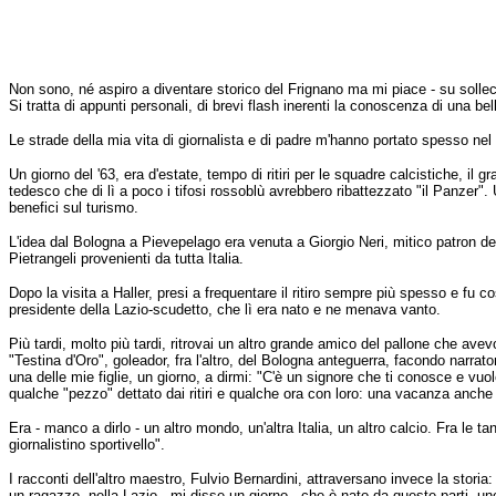
Non sono, né aspiro a diventare storico del Frignano ma mi piace - su sollecita
Si tratta di appunti personali, di brevi flash inerenti la conoscenza di una b
Le strade della mia vita di giornalista e di padre m'hanno portato spesso ne
Un giorno del '63, era d'estate, tempo di ritiri per le squadre calcistiche, i
tedesco che di lì a poco i tifosi rossoblù avrebbero ribattezzato "il Panzer".
benefici sul turismo.
L'idea dal Bologna a Pievepelago era venuta a Giorgio Neri, mitico patron del t
Pietrangeli provenienti da tutta Italia.
Dopo la visita a Haller, presi a frequentare il ritiro sempre più spesso e fu c
presidente della Lazio-scudetto, che lì era nato e ne menava vanto.
Più tardi, molto più tardi, ritrovai un altro grande amico del pallone che av
"Testina d'Oro", goleador, fra l'altro, del Bologna anteguerra, facondo narrat
una delle mie figlie, un giorno, a dirmi: "C'è un signore che ti conosce e vuo
qualche "pezzo" dettato dai ritiri e qualche ora con loro: una vacanza anche
Era - manco a dirlo - un altro mondo, un'altra Italia, un altro calcio. Fra le 
giornalistino sportivello".
I racconti dell'altro maestro, Fulvio Bernardini, attraversano invece la storia:
un ragazzo, nella Lazio - mi disse un giorno - che è nato da queste parti, un