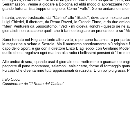
Serramazzoni, venne a giocare a Bologna ed ebbi modo di apprezzarne non so
grande fortuna. Era troppo un signore. Come "Fuffo". Se ne andarono insieme
Intanto, avevo traslocato: dal "Carlino" allo "Stadio", dove avrei iniziato con p
Luigi Chierici, il direttore, da Remo Roveri, la Grande Firma, e da due ami
"Meo" Venturelli da Sassostorno. "Vedi - mi diceva Ronchi - questo se ne a
giornalisti non piacciono quelli che ti fanno sbagliare un pronostico: e su 
Sarei tornato nel Frignano tante altre volte, o per cene fra amici, o per part
le ragazzine a sciare a Sestola. Ma il momento sportivamente più originale f
capo dello Sport, e già con il direttore Enzo Biagi eppoi con Girolamo Modene
quello che ci regalava ogni mattina alla radio i bellissimi pensieri di "Tre m
Alle undici di sera, quando uscì il giornale e ci mettemmo a guardare le pa
pagnotte di pane montanaro, salamoni, salsiccette, forme di formaggio grand
Fu così che diventammo tutti appassionati di ruzzola. E un po' più grassi. 
Italo Cucci
Condirettore de "Il Resto del Carlino"