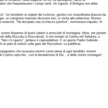
atori che frequentavano i campi verdi. Un signore. A Bologna non ebbe
ino", fui introdotto ai segreti del ciclismo, gestito con straordinaria bravura da
ggio, un campione mancato dicevano loro, in visita alla redazione: Romeo
a neanche: "Ha dissipato una ricchezza sportiva", mormorava inquieto. Ai
e nostre dispense di buoni salami e prosciutti di montagna; infine, per portare
ti della Ruzzola (o Ruzzolone). Io ero tornato al Carlino nel Settanta, a
 "Non c'è spazio", gridava il caporedattore. E un giorno Padre Gabriele -
dò un paio di notizie sulle gare del Ruzzolone. Le pubblicai.
compagnatori che recavano enormi ceste piene di ogni bendidio: enormi
il primo spicchio - con la benedizione di Dio... e delle nostre montagne".