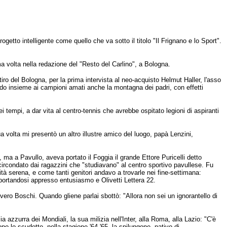
getto intelligente come quello che va sotto il titolo "Il Frignano e lo Sport".
ma volta nella redazione del "Resto del Carlino", a Bologna.
iro del Bologna, per la prima intervista al neo-acquisto Helmut Haller, l'asso
rendo insieme ai campioni amati anche la montagna dei padri, con effetti
i tempi, a dar vita al centro-tennis che avrebbe ospitato legioni di aspiranti
ua volta mi presentò un altro illustre amico del luogo, papà Lenzini,
 ma a Pavullo, aveva portato il Foggia il grande Ettore Puricelli detto
 circondato dai ragazzini che "studiavano" al centro sportivo pavullese. Fu
ità serena, e come tanti genitori andavo a trovarle nei fine-settimana:
 portandosi appresso entusiasmo e Olivetti Lettera 22.
Severo Boschi. Quando gliene parlai sbottò: "Allora non sei un ignorantello di
ia azzurra dei Mondiali, la sua milizia nell'Inter, alla Roma, alla Lazio: "C'è
o lo scudetto, nella stagione '64-'65, la spilungone, nativo di