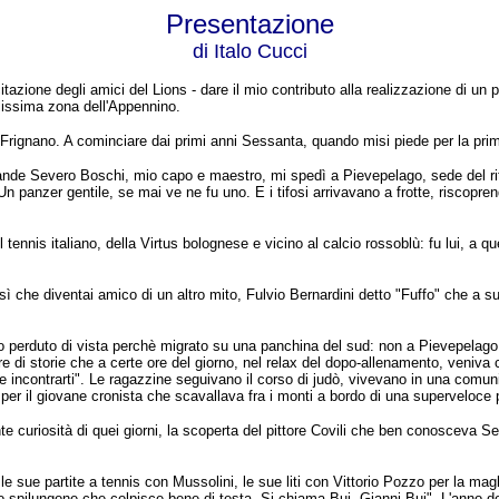
Presentazione
di Italo Cucci
zione degli amici del Lions - dare il mio contributo alla realizzazione di un pro
ellissima zona dell'Appennino.
l Frignano. A cominciare dai primi anni Sessanta, quando misi piede per la pri
l grande Severo Boschi, mio capo e maestro, mi spedì a Pievepelago, sede del rit
 Un panzer gentile, se mai ve ne fu uno. E i tifosi arrivavano a frotte, riscop
ennis italiano, della Virtus bolognese e vicino al calcio rossoblù: fu lui, a que
osì che diventai amico di un altro mito, Fulvio Bernardini detto "Fuffo" che a s
evo perduto di vista perchè migrato su una panchina del sud: non a Pievepelago,
ore di storie che a certe ore del giorno, nel relax del dopo-allenamento, veniva
le incontrarti". Le ragazzine seguivano il corso di judò, vivevano in una comun
 per il giovane cronista che scavallava fra i monti a bordo di una superveloce
tante curiosità di quei giorni, la scoperta del pittore Covili che ben conosceva 
 le sue partite a tennis con Mussolini, le sue liti con Vittorio Pozzo per la magl
o spilungone che colpisce bene di testa. Si chiama Bui, Gianni Bui". L'anno dop