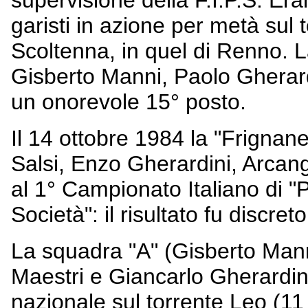
supervisione della F.I.P.S. Er
garisti in azione per metà sul 
Scoltenna, in quel di Renno. 
Gisberto Manni, Paolo Gherar
un onorevole 15° posto.
Il 14 ottobre 1984 la "Frigna
Salsi, Enzo Gherardini, Arcan
al 1° Campionato Italiano di "P
Società": il risultato fu discret
La squadra "A" (Gisberto Man
Maestri e Giancarlo Gherardini
nazionale sul torrente Leo (1