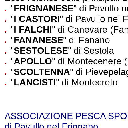
"
FRIGNANESE
" di Pavullo 
"
I CASTORI
" di Pavullo nel 
"
I FALCHI
" di Canevare (Fa
"
FANANESE
" di Fanano
"
SESTOLESE
" di Sestola
"
APOLLO
" di Montecenere
"
SCOLTENNA
" di Pievepela
"
LANCISTI
" di Montecreto
ASSOCIAZIONE PESCA SPO
di Pavullo nel Frignano.