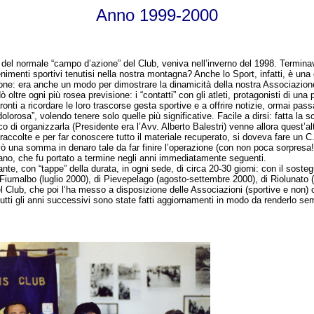
Anno 1999-2000
ri del normale “campo d’azione” del Club, veniva nell’inverno del 1998. Termina
nimenti sportivi tenutisi nella nostra montagna? Anche lo Sport, infatti, è una
azione: era anche un modo per dimostrare la dinamicità della nostra Associazion
 oltre ogni più rosea previsione: i “contatti” con gli atleti, protagonisti di una
 pronti a ricordare le loro trascorse gesta sportive e a offrire notizie, ormai pa
 “dolorosa”, volendo tenere solo quelle più significative. Facile a dirsi: fatta 
di organizzarla (Presidente era l’Avv. Alberto Balestri) venne allora quest’alt
ccolte e per far conoscere tutto il materiale recuperato, si doveva fare un C.D.
avò una somma in denaro tale da far finire l’operazione (con non poca sorpresa!
gnano, che fu portato a termine negli anni immediatamente seguenti.
erante, con “tappe” della durata, in ogni sede, di circa 20-30 giorni: con il s
i Fiumalbo (luglio 2000), di Pievepelago (agosto-settembre 2000), di Riolunat
el Club, che poi l’ha messo a disposizione delle Associazioni (sportive e non) c
tutti gli anni successivi sono state fatti aggiornamenti in modo da renderlo sem