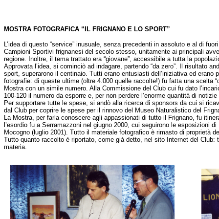
MOSTRA FOTOGRAFICA “IL FRIGNANO E LO SPORT”
L’idea di questo “service” inusuale, senza precedenti in assoluto e al di fuo
Campioni Sportivi frignanesi del secolo stesso, unitamente ai principali avve
regione. Inoltre, il tema trattato era “giovane”, accessibile a tutta la popol
Approvata l’idea, si cominciò ad indagare, partendo “da zero”. Il risultato andò
sport, superarono il centinaio. Tutti erano entusiasti dell’iniziativa ed erano
fotografie: di queste ultime (oltre 4.000 quelle raccolte!) fu fatta una scelta
Mostra con un simile numero. Alla Commissione del Club cui fu dato l’incarico 
100-120 il numero da esporre e, per non perdere l’enorme quantità di notizie ra
Per supportare tutte le spese, si andò alla ricerca di sponsors da cui si ric
dal Club per coprire le spese per il rinnovo del Museo Naturalistico del Fri
La Mostra, per farla conoscere agli appassionati di tutto il Frignano, fu itin
l’esordio fu a Serramazzoni nel giugno 2000, cui seguirono le esposizioni d
Mocogno (luglio 2001). Tutto il materiale fotografico è rimasto di proprietà d
Tutto quanto raccolto è riportato, come già detto, nel sito Internet del Club: 
materia.