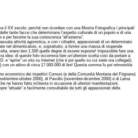
va il XX secolo: perché non ricordare con una Mostra Fotografica i principali
 delle tante facce che determinano l’aspetto culturale di un popolo e di una
e e per favorire la sua conoscenza “all’esterno”.
 passata attività agonistica, e con i cittadini, appassionati di un determinato
ssate nel dimenticatoio, e, soprattutto, a fornire una massa di stupende
la scelta, erano ben 1.500 quelle degne di essere esposte! Impossibile fare una
ra idea: di queste foto occorreva fare un’ulteriore scelta così da portare a
 e “aprire” un sito su Internet (che è poi quello su cui siete ora collegati).
) con un attivo di circa 17.000.000 di lire! Questa somma fu poi reinvestita
ostegno economico dei rispettivi Comuni (e della Comunità Montana del Frignano)
o (settembre-ottobre 2000), di Pavullo (novembre-dicembre 2000) e di Lama
he ne hanno fatto richiesta in occasione di ulteriori manifestazioni.
pre “attuale” e facilmente consultabile da tutti gli appassionati della