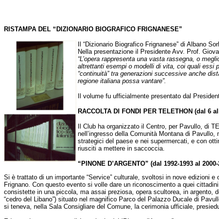
RISTAMPA DEL “DIZIONARIO BIOGRAFICO FRIGNANESE”
Il “Dizionario Biografico Frignanese” di Albano Sor
Nella presentazione il Presidente Avv. Prof. Giova
“L’opera rappresenta una vasta rassegna, o meglio,
altrettanti esempi o modelli di vita, coi quali es
“continuità” tra generazioni successive anche dist
regione italiana possa vantare”.
Il volume fu ufficialmente presentato dal Presiden
RACCOLTA DI FONDI PER TELETHON (dal 6 all’
Il Club ha organizzato il Centro, per Pavullo, di T
nell’ingresso della Comunità Montana di Pavullo, ma
strategici del paese e nei supermercati, e con ottim
riusciti a mettere in saccoccia.
“PINONE D’ARGENTO” (dal 1992-1993 al 2000-
Si è trattato di un importante “Service” culturale, svoltosi in nove edizioni 
Frignano. Con questo evento si volle dare un riconoscimento a quei cittadini
consistette in una piccola, ma assai preziosa, opera scultorea, in argento, 
“cedro del Libano”) situato nel magnifico Parco del Palazzo Ducale di Pavullo
si teneva, nella Sala Consigliare del Comune, la cerimonia ufficiale, presiedu