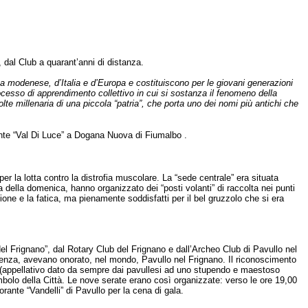
, dal Club a quarant’anni di distanza.
na modenese, d’Italia e d’Europa e costituiscono per le giovani generazioni
rocesso di apprendimento collettivo in cui si sostanza il fenomeno della
te millenaria di una piccola “patria”, che porta uno dei nomi più antichi che
rante “Val Di Luce” a Dogana Nuova di Fiumalbo .
er la lotta contro la distrofia muscolare. La “sede centrale” era situata
 della domenica, hanno organizzato dei “posti volanti” di raccolta nei punti
nsione e la fatica, ma pienamente soddisfatti per il bel gruzzolo che si era
del Frignano”, dal Rotary Club del Frignano e dall’Archeo Club di Pavullo nel
etenza, avevano onorato, nel mondo, Pavullo nel Frignano. Il riconoscimento
e” (appellativo dato da sempre dai pavullesi ad uno stupendo e maestoso
mbolo della Città. Le nove serate erano così organizzate: verso le ore 19,00
rante “Vandelli” di Pavullo per la cena di gala.