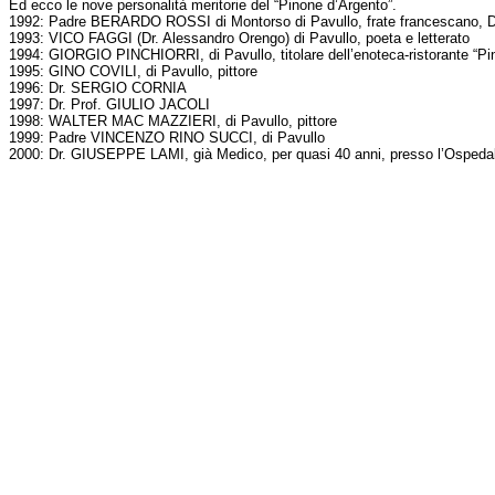
Ed ecco le nove personalità meritorie del “Pinone d’Argento”.
1992: Padre BERARDO ROSSI di Montorso di Pavullo, frate francescano, Dir
1993: VICO FAGGI (Dr. Alessandro Orengo) di Pavullo, poeta e letterato
1994: GIORGIO PINCHIORRI, di Pavullo, titolare dell’enoteca-ristorante “Pinc
1995: GINO COVILI, di Pavullo, pittore
1996: Dr. SERGIO CORNIA
1997: Dr. Prof. GIULIO JACOLI
1998: WALTER MAC MAZZIERI, di Pavullo, pittore
1999: Padre VINCENZO RINO SUCCI, di Pavullo
2000: Dr. GIUSEPPE LAMI, già Medico, per quasi 40 anni, presso l’Ospedal