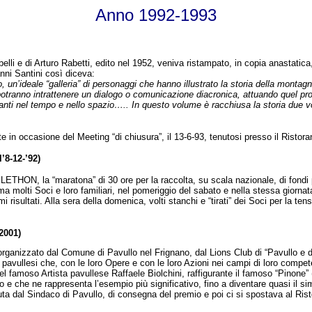
Anno 1992-1993
belli e di Arturo Rabetti, edito nel 1952, veniva ristampato, in copia anastatica
nni Santini così diceva:
 un’ideale “galleria” di personaggi che hanno illustrato la storia della montag
si potranno intrattenere un dialogo o comunicazione diacronica, attuando quel p
anti nel tempo e nello spazio….. In questo volume è racchiusa la storia due vol
te in occasione del Meeting “di chiusura”, il 13-6-93, tenutosi presso il Risto
8-12-’92)
ELETHON, la “maratona” di 30 ore per la raccolta, su scala nazionale, di fondi p
 molti Soci e loro familiari, nel pomeriggio del sabato e nella stessa giornata
i risultati. Alla sera della domenica, volti stanchi e “tirati” dei Soci per la te
2001)
e organizzato dal Comune di Pavullo nel Frignano, dal Lions Club di “Pavullo e 
 pavullesi che, con le loro Opere e con le loro Azioni nei campi di loro comp
del famoso Artista pavullese Raffaele Biolchini, raffigurante il famoso “Pinon
 e che ne rappresenta l’esempio più significativo, fino a diventare quasi il si
ta dal Sindaco di Pavullo, di consegna del premio e poi ci si spostava al Risto