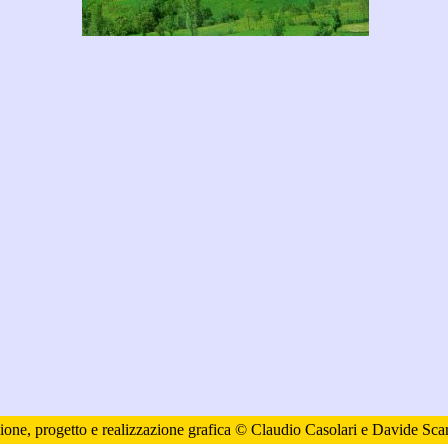
ione, progetto e realizzazione grafica © Claudio Casolari e Davide Scar