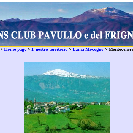
: >
Home page
>
Il nostro territorio
>
Lama Mocogno
> Montecener