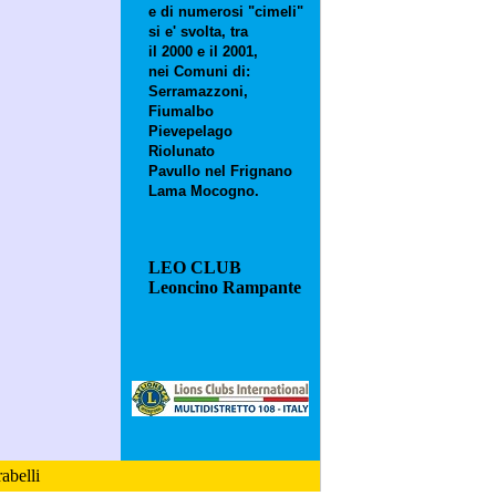
e di numerosi "cimeli"
si e' svolta, tra
il 2000 e il 2001,
nei Comuni di:
Serramazzoni,
Fiumalbo
Pievepelago
Riolunato
Pavullo nel Frignano
Lama Mocogno.
LEO CLUB
Leoncino Rampante
abelli