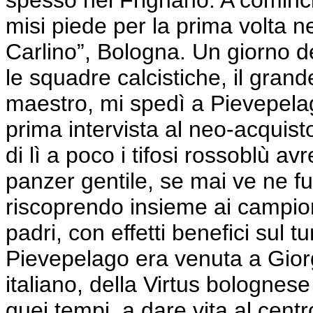
spesso nel Frignano. A cominc
misi piede per la prima volta n
Carlino”, Bologna. Un giorno del
le squadre calcistiche, il gra
maestro, mi spedì a Pievepelago
prima intervista al neo-acquist
di lì a poco i tifosi rossoblù a
panzer gentile, se mai ve ne fu 
riscoprendo insieme ai campio
padri, con effetti benefici sul 
Pievepelago era venuta a Giorg
italiano, della Virtus bolognese 
quei tempi, a dare vita al cent